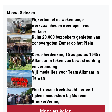
Vorig artikel
Volgend artikel
AUTO RAMT LANTAARNPAAL EN
Meest Gelezen
NIEUWE FIETSENSTALLING ‘DE
BELANDT BOVEN SLOOT IN GREPPEL
Wijkertunnel na wekenlange
AFSTAP’ GEOPEND IN VOORMALIG
werkzaamheden weer open voor
V&D-GEBOUW
verkeer
Ruim 20.000 bezoekers genieten van
zonovergoten Zomer op het Plein
Derde herdenking 15 augustus 1945 in
Alkmaar in teken van bewustwording
en verbinding
Vijf medailles voor Team Alkmaar in
Taiwan
Westfriese streekdracht herleeft
tijdens modeshow bij Museum
BroekerVeiling
Meer artikelen