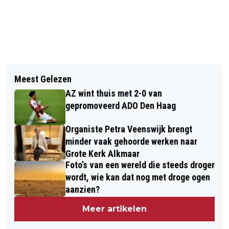
Vorig artikel
Volgend artikel
SCOOTERBRAND NA RUZIE IN
Meest Gelezen
MOXCON 2025, GROOTSTE
ALKMAAR, ÉÉN PERSOON
AZ wint thuis met 2-0 van
SPELLENBEURS VAN NOORD-HOLLAND
AANGEHOUDEN
gepromoveerd ADO Den Haag
IN GROTE KERK ALKMAAR
Organiste Petra Veenswijk brengt
minder vaak gehoorde werken naar
Grote Kerk Alkmaar
Foto’s van een wereld die steeds droger
wordt, wie kan dat nog met droge ogen
aanzien?
Meer artikelen