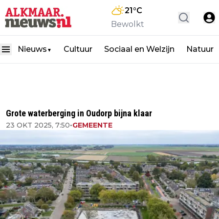
21
°C
Bewolkt
Nieuws
Cultuur
Sociaal en Welzijn
Natuur
▼
Grote waterberging in Oudorp bijna klaar
23 OKT 2025, 7:50
•
GEMEENTE