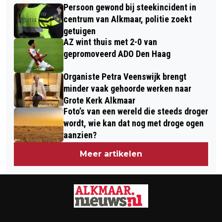
OPLEIDING SPORTKADER IN ALKMAAR
Persoon gewond bij steekincident in
CENTRAAL OP VITALITEITSMARKT
centrum van Alkmaar, politie zoekt
XXL IN ALKMAAR
getuigen
AZ wint thuis met 2-0 van
gepromoveerd ADO Den Haag
Organiste Petra Veenswijk brengt
minder vaak gehoorde werken naar
Grote Kerk Alkmaar
Foto’s van een wereld die steeds droger
wordt, wie kan dat nog met droge ogen
aanzien?
Meer artikelen