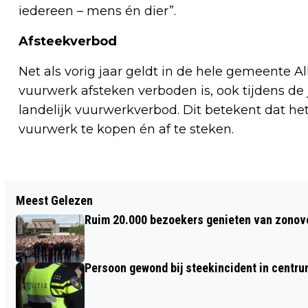
iedereen – mens én dier”.
Afsteekverbod
Net als vorig jaar geldt in de hele gemeente 
vuurwerk afsteken verboden is, ook tijdens de 
landelijk vuurwerkverbod. Dit betekent dat he
vuurwerk te kopen én af te steken.
Vorig artikel
Meest Gelezen
STROMAN VAT DE MAAND SAMEN;
Ruim 20.000 bezoekers genieten van zonove
EINDEJAARSEDITIE IN THEATER DE
DRUKKERIJ
Persoon gewond bij steekincident in centru