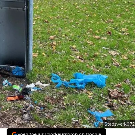
Stadswerk072
Voeg toe als voorkeursbron op Google