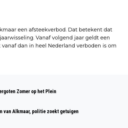
Alkmaar een afsteekverbod. Dat betekent dat
jaarwisseling. Vanaf volgend jaar geldt een
t vanaf dan in heel Nederland verboden is om
Volgend artikel
KERSTVAKANTIE ACTIVITEIT VOOR
rgoten Zomer op het Plein
KINDEREN EN JONGEREN MET EEN
VERSTANDELIJKE BEPERKING
m van Alkmaar, politie zoekt getuigen