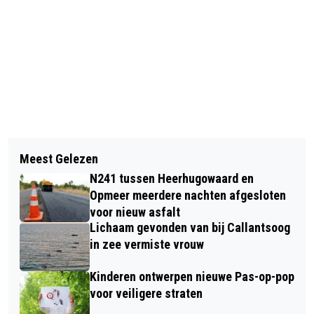
Vorig artikel
Volgend artikel
ALKMAARDER (31) AANGEHOUDEN NA
Meest Gelezen
BRAND IN LEEGSTAAND VOORMALIG
INSLAAN VAN MEERDERE RAMEN
N241 tussen Heerhugowaard en
CHINEES RESTAURANT AZIË SNEL
Opmeer meerdere nachten afgesloten
ONDER CONTROLE
voor nieuw asfalt
Lichaam gevonden van bij Callantsoog
in zee vermiste vrouw
Kinderen ontwerpen nieuwe Pas-op-pop
voor veiligere straten