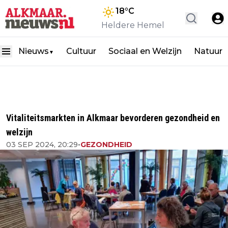
18
°C
Heldere Hemel
Nieuws
Cultuur
Sociaal en Welzijn
Natuur
▼
Vitaliteitsmarkten in Alkmaar bevorderen gezondheid en
welzijn
03 SEP 2024, 20:29
•
GEZONDHEID