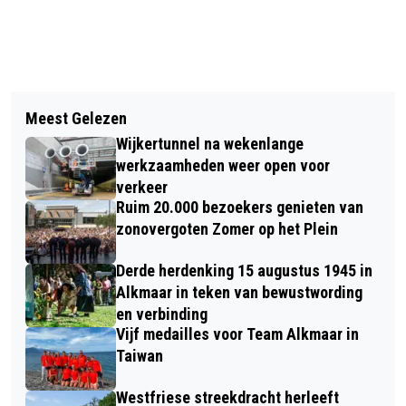
Vorig artikel
Volgend artikel
BIJENHUIS MUSEUM BROEKERVEILING
Meest Gelezen
PIETER VAN DIJK EN FRANK VAN
OFFICIEEL GEOPEND
Wijkertunnel na wekenlange
WIJK SPELEN VERZOEKNUMMERS
werkzaamheden weer open voor
TIJDENS LAATSTE
verkeer
Ruim 20.000 bezoekers genieten van
ZOMERAVONDCONCERT IN GROTE
zonovergoten Zomer op het Plein
KERK
Derde herdenking 15 augustus 1945 in
Alkmaar in teken van bewustwording
en verbinding
Vijf medailles voor Team Alkmaar in
Taiwan
Westfriese streekdracht herleeft