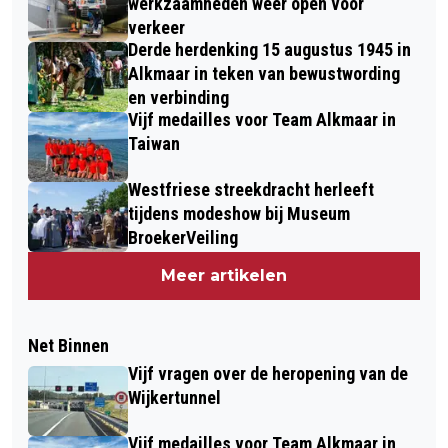
werkzaamheden weer open voor
verkeer
Derde herdenking 15 augustus 1945 in
Alkmaar in teken van bewustwording
en verbinding
Vijf medailles voor Team Alkmaar in
Taiwan
Westfriese streekdracht herleeft
tijdens modeshow bij Museum
BroekerVeiling
Meer artikelen
Net Binnen
Vijf vragen over de heropening van de
Wijkertunnel
Vijf medailles voor Team Alkmaar in