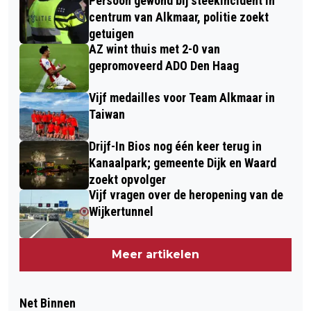
Persoon gewond bij steekincident in
centrum van Alkmaar, politie zoekt
getuigen
AZ wint thuis met 2-0 van
gepromoveerd ADO Den Haag
Vijf medailles voor Team Alkmaar in
Taiwan
Drijf-In Bios nog één keer terug in
Kanaalpark; gemeente Dijk en Waard
zoekt opvolger
Vijf vragen over de heropening van de
Wijkertunnel
Meer artikelen
Net Binnen