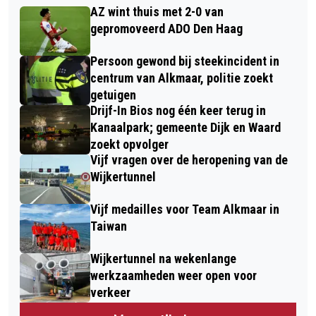
AZ wint thuis met 2-0 van
gepromoveerd ADO Den Haag
Persoon gewond bij steekincident in
centrum van Alkmaar, politie zoekt
getuigen
Drijf-In Bios nog één keer terug in
Kanaalpark; gemeente Dijk en Waard
zoekt opvolger
Vijf vragen over de heropening van de
Wijkertunnel
Vijf medailles voor Team Alkmaar in
Taiwan
Wijkertunnel na wekenlange
werkzaamheden weer open voor
verkeer