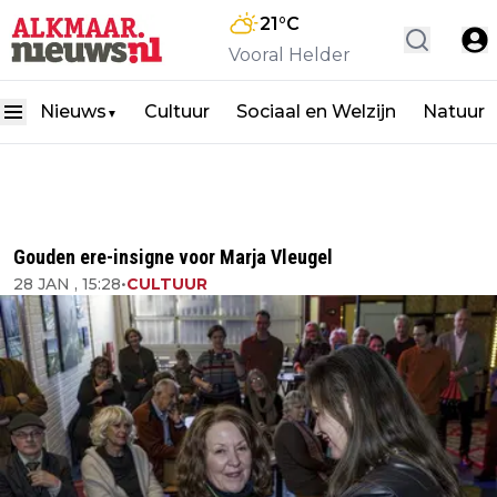
21
°C
Vooral Helder
Nieuws
Cultuur
Sociaal en Welzijn
Natuur
▼
Gouden ere-insigne voor Marja Vleugel
28 JAN , 15:28
•
CULTUUR