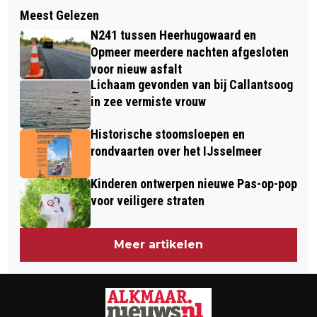
Volgend artikel
AUTO TE WATER AAN OOSTDIJK,
Meest Gelezen
THIJS BOONTJES MET TWEEDE
BRANDWEERDUIKERS REDDEN
N241 tussen Heerhugowaard en
ALBUM IN PODIUM VICTORIE
INZITTENDE
Opmeer meerdere nachten afgesloten
voor nieuw asfalt
Lichaam gevonden van bij Callantsoog
in zee vermiste vrouw
Historische stoomsloepen en
rondvaarten over het IJsselmeer
Kinderen ontwerpen nieuwe Pas-op-pop
voor veiligere straten
Meer artikelen