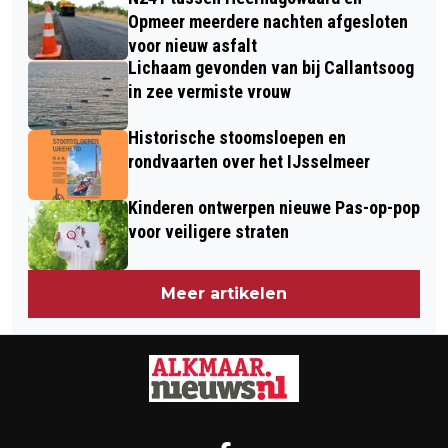
VERZORGT ZOMERAVONDCONCERT
ONDER CONTROLE
Opmeer meerdere nachten afgesloten
MET HUMORISTISCH TINTJE
voor nieuw asfalt
Lichaam gevonden van bij Callantsoog
in zee vermiste vrouw
Historische stoomsloepen en
rondvaarten over het IJsselmeer
Kinderen ontwerpen nieuwe Pas-op-pop
voor veiligere straten
Meer artikelen