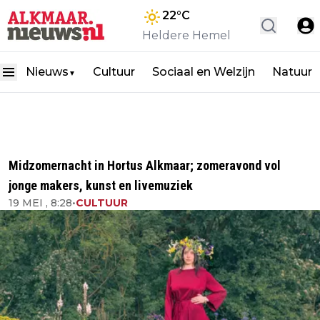
22
°C
Heldere Hemel
Nieuws
Cultuur
Sociaal en Welzijn
Natuur
▼
Midzomernacht in Hortus Alkmaar; zomeravond vol
jonge makers, kunst en livemuziek
19 MEI , 8:28
•
CULTUUR