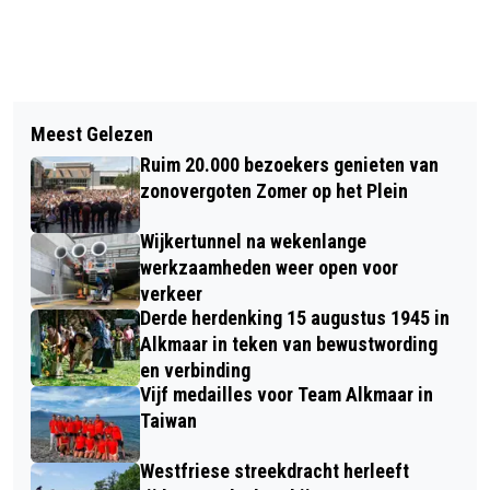
Vorig artikel
Volgend artikel
VERTREKKEND AZ-DIRECTEUR
Meest Gelezen
ALKMAARSE BROUWERIJ KOMT MET
HUIBERTS EREBURGER GEMEENTE
Ruim 20.000 bezoekers genieten van
‘HOP HOLLAND HOP’ BIER VOOR WK
ALKMAAR
zonovergoten Zomer op het Plein
Wijkertunnel na wekenlange
werkzaamheden weer open voor
verkeer
Derde herdenking 15 augustus 1945 in
Alkmaar in teken van bewustwording
en verbinding
Vijf medailles voor Team Alkmaar in
Taiwan
Westfriese streekdracht herleeft