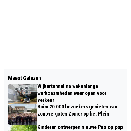
Vorig artikel
Volgend artikel
ZOMER OP HET PLEIN MET S10,
Meest Gelezen
DOORTRAPPEN FIETSTOCHT VAN
SABRINA STARKE, WAYLON EN RUBEN
Wijkertunnel na wekenlange
SPORT VITAAL COMBINEERT
HEIN
werkzaamheden weer open voor
BEWEGING MET GEZELLIGHEID
verkeer
Ruim 20.000 bezoekers genieten van
zonovergoten Zomer op het Plein
Kinderen ontwerpen nieuwe Pas-op-pop