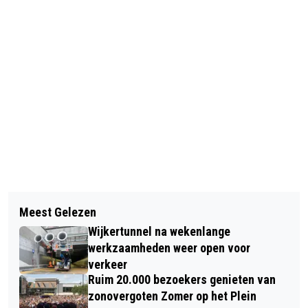
Vorig artikel
Volgend artikel
ALKMAAR VIERT ONTZET MET TAL
Meest Gelezen
HERSTEL VAN WEGGESLAGEN ZAND
VAN ACTIVITEITEN; JEUGD ZET DE
Wijkertunnel na wekenlange
BIJ CAMPERDUIN; STRANDPAVILJOEN
JUIST TOON MET KLEURRIJKE
werkzaamheden weer open voor
WEER OPEN VOOR BEZOEKERS
verkeer
OPTOCHT EN FLITSEND
Ruim 20.000 bezoekers genieten van
DANSOPTREDEN
zonovergoten Zomer op het Plein