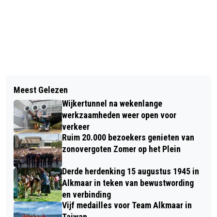
Vorig artikel
Volgend artikel
SPORTIEVE VOORJAARSVAKANTIE-
Meest Gelezen
VOLOP ACTIVITEITEN IN
ACTIVITEITEN VOOR DE JEUGD
Wijkertunnel na wekenlange
VOORJAARSVAKANTIE BIJ ZWEMBAD
werkzaamheden weer open voor
HOORNSE VAART
verkeer
Ruim 20.000 bezoekers genieten van
zonovergoten Zomer op het Plein
Derde herdenking 15 augustus 1945 in
Alkmaar in teken van bewustwording
en verbinding
Vijf medailles voor Team Alkmaar in
Taiwan