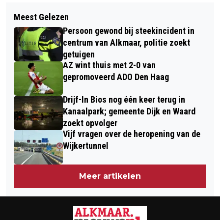
Volgend artikel
RAMKRAAK OP SPORTWINKEL
Meest Gelezen
EXPOSITIE ‘PARADIJS’ VAN
MIDDENWAARD, TWEEDE INCIDENT IN
Persoon gewond bij steekincident in
MARJOLEIN VAN DER WAL IN GROTE
KORTE TIJD
centrum van Alkmaar, politie zoekt
KERK ALKMAAR
getuigen
AZ wint thuis met 2-0 van
gepromoveerd ADO Den Haag
Drijf-In Bios nog één keer terug in
Kanaalpark; gemeente Dijk en Waard
zoekt opvolger
Vijf vragen over de heropening van de
Wijkertunnel
Meer artikelen