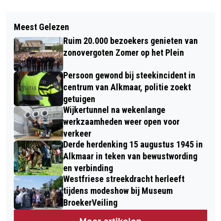
Vorig artikel
Volgend artikel
BRANDWEER RUKT MASSAAL UIT
Meest Gelezen
ZES MANNEN AANGEHOUDEN IN
VOOR LOZE MELDING DUINBRAND BIJ
Ruim 20.000 bezoekers genieten van
ONDERZOEK NAAR DOOD FREEK
SCHOORL
zonovergoten Zomer op het Plein
POSTMA
Persoon gewond bij steekincident in
centrum van Alkmaar, politie zoekt
getuigen
Wijkertunnel na wekenlange
werkzaamheden weer open voor
verkeer
Derde herdenking 15 augustus 1945 in
Alkmaar in teken van bewustwording
en verbinding
Westfriese streekdracht herleeft
tijdens modeshow bij Museum
BroekerVeiling