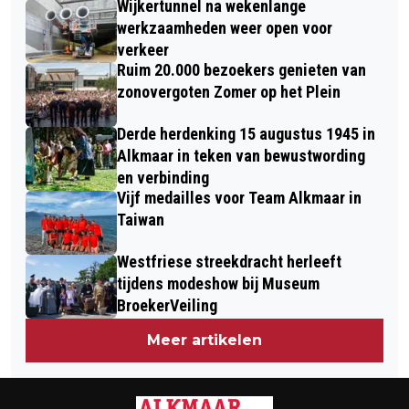
Wijkertunnel na wekenlange
TOUR IN 2026
BINNENSTAD ONDER CONTROLE NA
werkzaamheden weer open voor
verkeer
URENLANG BLUSSEN
Ruim 20.000 bezoekers genieten van
zonovergoten Zomer op het Plein
Derde herdenking 15 augustus 1945 in
Alkmaar in teken van bewustwording
en verbinding
Vijf medailles voor Team Alkmaar in
Taiwan
Westfriese streekdracht herleeft
tijdens modeshow bij Museum
BroekerVeiling
Meer artikelen