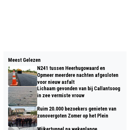
Vorig artikel
Volgend artikel
SUCCESVOLLE EDITIE PASAR KECIL
Meest Gelezen
NAAST OLYMPISCH KAMPIOEN
ALKMAAR 2024 EN START
N241 tussen Heerhugowaard en
JOSHUA CHEPTEGEI OOK STERK
CROWDFUNDING VOOR INDIË-
Opmeer meerdere nachten afgesloten
NATIONAAL VELD AAN DE START VAN
voor nieuw asfalt
MONUMENT
Lichaam gevonden van bij Callantsoog
NN DAM TOT DAMLOOP
in zee vermiste vrouw
Ruim 20.000 bezoekers genieten van
zonovergoten Zomer op het Plein
Wijkertunnel na wekenlange