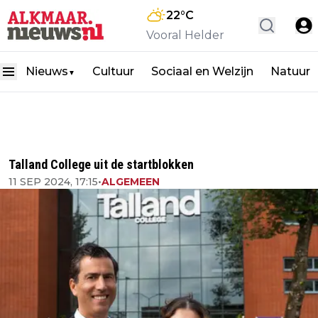
22
°C
Vooral Helder
Nieuws
Cultuur
Sociaal en Welzijn
Natuur
▼
Talland College uit de startblokken
11 SEP 2024, 17:15
•
ALGEMEEN