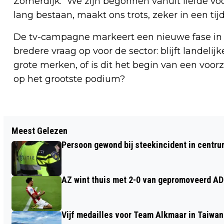
Zomerdijk. “We zijn begonnen vanuit liefde voo
lang bestaan, maakt ons trots, zeker in een tij
De tv-campagne markeert een nieuwe fase in 
bredere vraag op voor de sector: blijft landeli
grote merken, of is dit het begin van een voo
op het grootste podium?
Vorig artikel
Meest Gelezen
LEERLINGEN HAN FORTMANN
Persoon gewond bij steekincident in centru
EXPOSEREN ETSEN VAN KAAGPOLDER;
STEM OP JOUW FAVORIETE KUNSTWERK
AZ wint thuis met 2-0 van gepromoveerd A
Vijf medailles voor Team Alkmaar in Taiwan