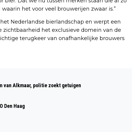
r bier. Dat we nu tussen merken staan die al zo
d waarin het voor veel brouwerijen zwaar is.”
het Nederlandse bierlandschap en werpt een
jke zichtbaarheid het exclusieve domein van de
rzichtige terugkeer van onafhankelijke brouwers
Volgend artikel
WIJKCONTACTPUNTEN ALKMAAR
m van Alkmaar, politie zoekt getuigen
OFFICIEEL GEOPEND; ÉÉN PLEK VOOR
HULP DICHTBIJ HUIS
DO Den Haag