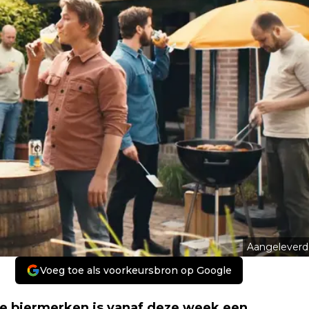
Aangeleverd
Voeg toe als voorkeursbron op Google
e biermerken is vanaf deze week een