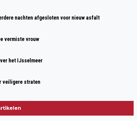
Volgend artikel
EXTRA BUDGET VOOR INSPIRATIE EN
dere nachten afgesloten voor nieuw asfalt
OPLEIDING SPORTKADER IN ALKMAAR
ee vermiste vrouw
ver het IJsselmeer
 veiligere straten
rtikelen