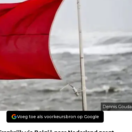
Dennis Gouda
Voeg toe als voorkeursbron op Google