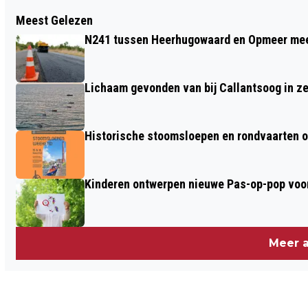
Vorig artikel
Meest Gelezen
RUIM 130 BEKEURINGEN BIJ
N241 tussen Heerhugowaard en Opmeer meer
VERKEERSCONTROLES IN
HEERHUGOWAARD
Lichaam gevonden van bij Callantsoog in z
Historische stoomsloepen en rondvaarten o
Kinderen ontwerpen nieuwe Pas-op-pop voor
Meer a