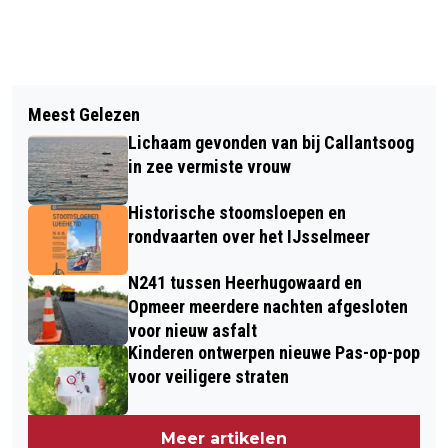
Vorig artikel
Volgend artikel
BRAND IN DRIJVEND
Meest Gelezen
ALKMAAR ZET DRUGSEMMER IN OM
ZONNEPANELENPARK NOORDZEE
Lichaam gevonden van bij Callantsoog
BOERENERVEN DRUGSVRIJ TE
GEBLUST
in zee vermiste vrouw
HOUDEN
Historische stoomsloepen en
rondvaarten over het IJsselmeer
N241 tussen Heerhugowaard en
Opmeer meerdere nachten afgesloten
voor nieuw asfalt
Kinderen ontwerpen nieuwe Pas-op-pop
voor veiligere straten
Meer artikelen