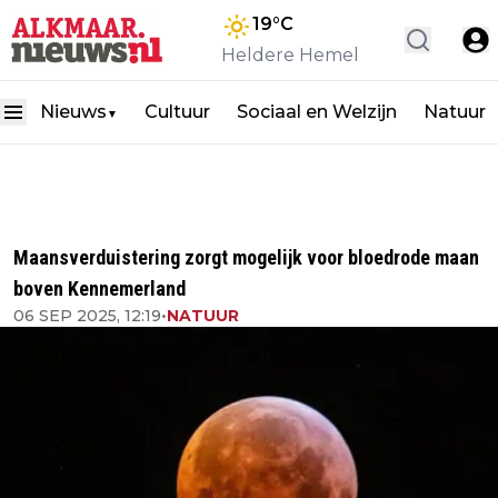
19
°C
Heldere Hemel
Nieuws
Cultuur
Sociaal en Welzijn
Natuur
▼
Maansverduistering zorgt mogelijk voor bloedrode maan
boven Kennemerland
06 SEP 2025, 12:19
•
NATUUR