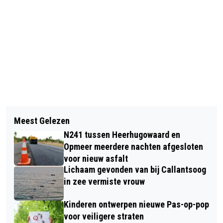
Vorig artikel
Volgend artikel
ALKMAARSE TULPENKAASMARKT
Meest Gelezen
BEVRIJDINGSFESTIVAL ALKMAAR:
MET 20.000 TULPEN EN 30.000 KILO
N241 tussen Heerhugowaard en
DIT JAAR IN DE BINNENSTAD!
KAAS
Opmeer meerdere nachten afgesloten
voor nieuw asfalt
Lichaam gevonden van bij Callantsoog
in zee vermiste vrouw
Kinderen ontwerpen nieuwe Pas-op-pop
voor veiligere straten