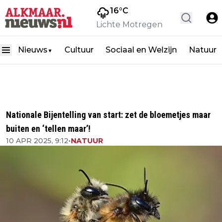
16
°C
Lichte Motregen
Nieuws
Cultuur
Sociaal en Welzijn
Natuur
▼
Nationale Bijentelling van start: zet de bloemetjes maar
buiten en ‘tellen maar’!
10 APR 2025, 9:12
•
NATUUR