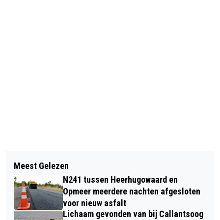
Vorig artikel
Volgend artikel
ERE-INSIGNE IN GOUD VOOR PIET
Meest Gelezen
VROUWELIJKE KUNSTENAARS GEVEN
VERHOEVEN
N241 tussen Heerhugowaard en
KLEUR AAN INTERNATIONALE
Opmeer meerdere nachten afgesloten
VROUWENDAG OP HET CANADAPLEIN
voor nieuw asfalt
Lichaam gevonden van bij Callantsoog