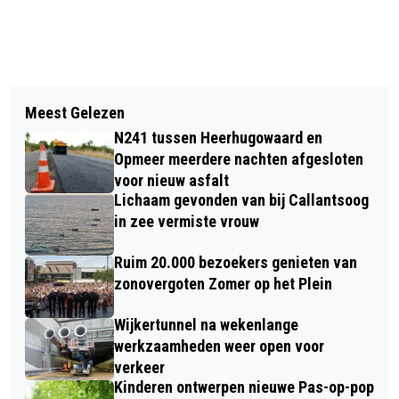
Vorig artikel
Volgend artikel
25 BOOMBAKKEN SIEREN DE ROUTE
Meest Gelezen
JONG WIELERTALENT KRIJGT MET
VAN STATION NAAR BINNENSTAD
N241 tussen Heerhugowaard en
RABO DIKKE BANDEN RACE EIGEN
Opmeer meerdere nachten afgesloten
PODIUM TIJDENS OLYMPIA’S TOUR IN
voor nieuw asfalt
Lichaam gevonden van bij Callantsoog
ALKMAAR
in zee vermiste vrouw
Ruim 20.000 bezoekers genieten van
zonovergoten Zomer op het Plein
Wijkertunnel na wekenlange
werkzaamheden weer open voor
verkeer
Kinderen ontwerpen nieuwe Pas-op-pop