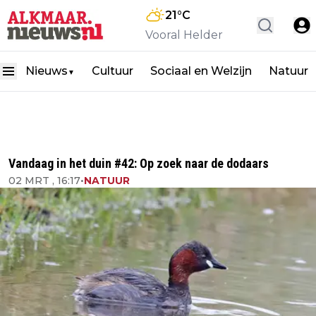
21
°C
Vooral Helder
Nieuws
Cultuur
Sociaal en Welzijn
Natuur
▼
Vandaag in het duin #42: Op zoek naar de dodaars
02 MRT , 16:17
•
NATUUR