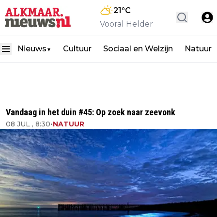
21
°C
Vooral Helder
Nieuws
Cultuur
Sociaal en Welzijn
Natuur
▼
Vandaag in het duin #45: Op zoek naar zeevonk
08 JUL , 8:30
•
NATUUR