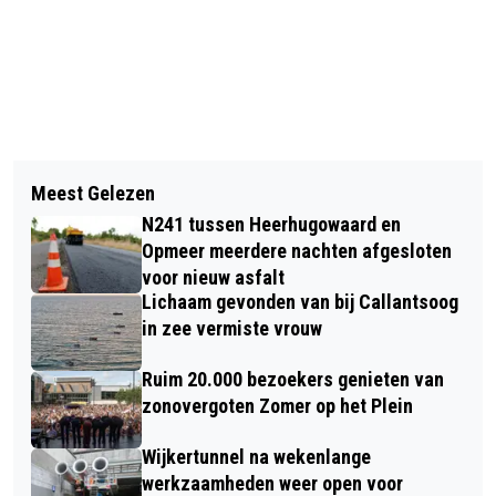
Vorig artikel
Volgend artikel
KINDEREN VANAF 2027 GRATIS MET
Meest Gelezen
TENTOONSTELLING IN ALKMAAR
OV, KORTING 65-PLUSSERS
N241 tussen Heerhugowaard en
VRAAGT AANDACHT VOOR FEMICIDE:
VERDWIJNT
Opmeer meerdere nachten afgesloten
'KIJK NIET WEG'
voor nieuw asfalt
Lichaam gevonden van bij Callantsoog
in zee vermiste vrouw
Ruim 20.000 bezoekers genieten van
zonovergoten Zomer op het Plein
Wijkertunnel na wekenlange
werkzaamheden weer open voor