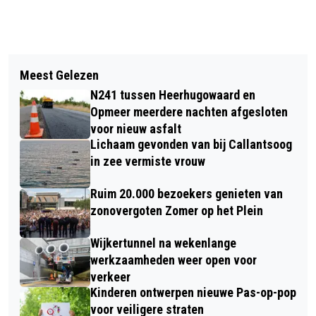
Vorig artikel
Volgend artikel
PROTESTMARS TEGEN SEKSUEEL
Meest Gelezen
TWEEDE EDITIE BABY- EN
GEWELD IN ALKMAAR
N241 tussen Heerhugowaard en
ZWANGERSCHAPSEVENT ‘KLEINE
Opmeer meerdere nachten afgesloten
WONDEREN’ IN GROTE KERK
voor nieuw asfalt
Lichaam gevonden van bij Callantsoog
in zee vermiste vrouw
Ruim 20.000 bezoekers genieten van
zonovergoten Zomer op het Plein
Wijkertunnel na wekenlange
werkzaamheden weer open voor
verkeer
Kinderen ontwerpen nieuwe Pas-op-pop
voor veiligere straten