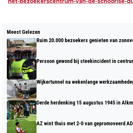
het-bezoekerscentrum-van-de-schoorlse-d
Vorig artikel
Meest Gelezen
VAN BALKON TOT ACHTERTUIN;
Ruim 20.000 bezoekers genieten van zonove
VLINDERS TELLEN
Persoon gewond bij steekincident in centru
Wijkertunnel na wekenlange werkzaamheden
Derde herdenking 15 augustus 1945 in Alkm
AZ wint thuis met 2-0 van gepromoveerd A