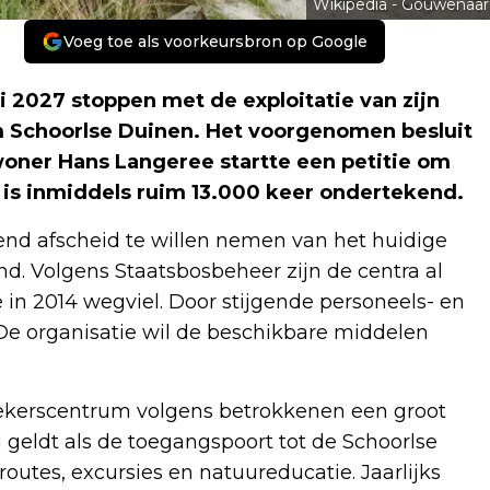
Wikipedia - Gouwenaar
Voeg toe als voorkeursbron op Google
i 2027 stoppen met de exploitatie van zijn
m Schoorlse Duinen. Het voorgenomen besluit
Inwoner Hans Langeree startte een petitie om
is inmiddels ruim 13.000 keer ondertekend.
d afscheid te willen nemen van het huidige
d. Volgens Staatsbosbeheer zijn de centra al
e in 2014 wegviel. Door stijgende personeels- en
De organisatie wil de beschikbare middelen
oekerscentrum volgens betrokkenen een groot
geldt als de toegangspoort tot de Schoorlse
outes, excursies en natuureducatie. Jaarlijks