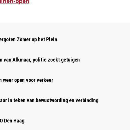
uinen-open
.
Volgend artikel
RUIM 280 HENNEPPLANTEN
rgoten Zomer op het Plein
AANGETROFFEN IN FLATWONING
ALKMAAR, MAN AANGEHOUDEN
m van Alkmaar, politie zoekt getuigen
 weer open voor verkeer
aar in teken van bewustwording en verbinding
DO Den Haag