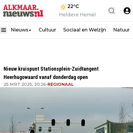
22
°C
Heldere Hemel
Nieuws
Cultuur
Sociaal en Welzijn
Natuur
▼
Nieuw kruispunt Stationsplein-Zuidtangent
Heerhugowaard vanaf donderdag open
25 MRT 2025, 20:26
•
REGIONAAL