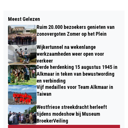
Vorig artikel
Volgend artikel
KONINGIN MÁXIMA BIJ GELDLESSEN
Meest Gelezen
ZWAARGEWONDE BIJ ONGELUK MET
IN COORNHERT LYCEUM HAARLEM IN
Ruim 20.000 bezoekers genieten van
SCOOTER EN AUTO IN NOORD-
KADER VAN WEEK VAN HET GELD
zonovergoten Zomer op het Plein
SCHARWOUDE
2025
Wijkertunnel na wekenlange
werkzaamheden weer open voor
verkeer
Derde herdenking 15 augustus 1945 in
Alkmaar in teken van bewustwording
en verbinding
Vijf medailles voor Team Alkmaar in
Taiwan
Westfriese streekdracht herleeft
tijdens modeshow bij Museum
BroekerVeiling