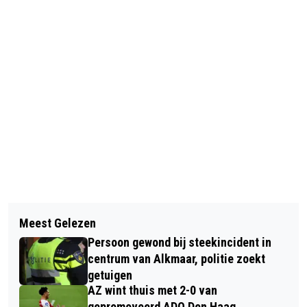
Vorig artikel
Volgend artikel
VAARTOCHT NAAR
Meest Gelezen
HIERDOOR ZAKKEN VEEL MENSEN
BOERENLANDVOGELS IN
Persoon gewond bij steekincident in
VOOR HUN PRAKTIJKEXAMEN
EILANDSPOLDER
centrum van Alkmaar, politie zoekt
getuigen
AZ wint thuis met 2-0 van
gepromoveerd ADO Den Haag