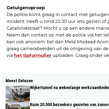
Getuigenoproep
De politie komt graag in contact met getuige
incident. Heeft u rond 22.30 uur iets gezien o
Cataloniëstraat? Mocht u op een andere manier
Neem dan contact op met de politie via het 
kan ook anoniem: bel dan Meld Misdaad Anoni
graag camerabeelden uit de omgeving van de C
via
het tipformulier
uploaden. Graag onder v
Vorig artikel
Meest Gelezen
TIM UIT HOOFDDORP FIETST 5000
Wijkertunnel na wekenlange werkzaamheden
KILOMETER DOOR AMERIKA VOOR
DOCHTERTJE MET USHERSYNDROOM
Ruim 20.000 bezoekers genieten van zonove