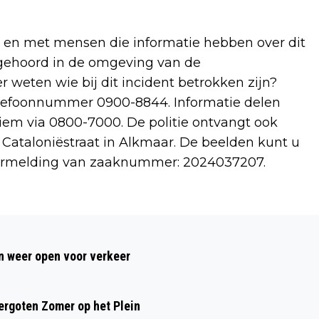
n en met mensen die informatie hebben over dit
f gehoord in de omgeving van de
 weten wie bij dit incident betrokken zijn?
telefoonnummer 0900-8844. Informatie delen
em via 0800-7000. De politie ontvangt ook
ataloniëstraat in Alkmaar. De beelden kunt u
ermelding van zaaknummer: 2024037207.
Volgend artikel
SUPERMARKTEN ROEPEN MASSAAL
 weer open voor verkeer
KOEKJES TERUG OM METAALDEELTJES
rgoten Zomer op het Plein