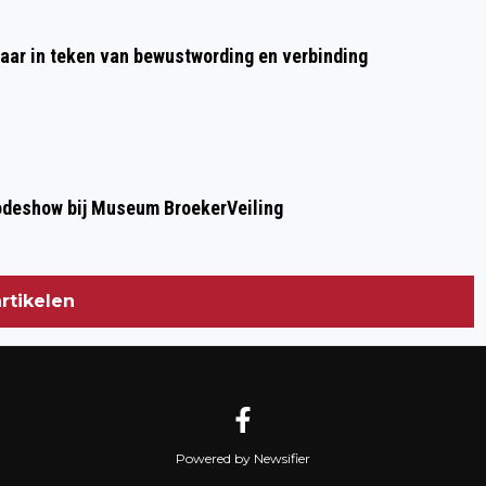
aar in teken van bewustwording en verbinding
modeshow bij Museum BroekerVeiling
rtikelen
Powered by Newsifier