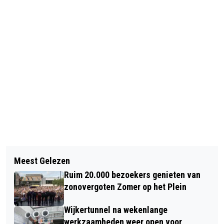
Vorig artikel
Volgend artikel
BEAUTY BY SORENA -BEAUTYTIP:
Meest Gelezen
ZESTIG JAAR ‘SURFSOUND’
OÓK IN SCHADUW INSMEREN
Ruim 20.000 bezoekers genieten van
VERSTANDIG!
zonovergoten Zomer op het Plein
Wijkertunnel na wekenlange
werkzaamheden weer open voor