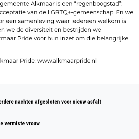
e gemeente Alkmaar is een “regenboogstad”:
en acceptatie van de LGBTQ+-gemeenschap. En we
voor een samenleving waar iedereen welkom is
 we de diversiteit en bestrijden we
lkmaar Pride voor hun inzet om die belangrijke
lkmaar Pride: www.alkmaarpride.nl
Volgend artikel
MAAK KENNIS MET DE VROUWEN VAN
dere nachten afgesloten voor nieuw asfalt
BELLYSISTERS
ee vermiste vrouw