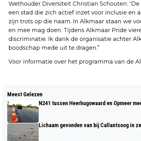
Wethouder Diversiteit Christian Schouten: “D
een stad die zich actief inzet voor inclusie 
zijn trots op die naam. In Alkmaar staan we 
en mee mag doen. Tijdens Alkmaar Pride vieren
discriminatie. Ik dank de organisatie achter A
boodschap mede uit te dragen.”
Voor informatie over het programma van de A
Vorig artikel
Meest Gelezen
WISSELING CHAUFFEUR BIJ ONGEVAL;
N241 tussen Heerhugowaard en Opmeer meer
POLITIE TRAPT ER NIET IN
Lichaam gevonden van bij Callantsoog in z