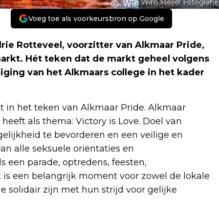
Wim Meijer Fotografie
Voeg toe als voorkeursbron op Google
ie Rotteveel, voorzitter van Alkmaar Pride,
arkt. Hét teken dat de markt geheel volgens
diging van het Alkmaars college in het kader
 in het teken van Alkmaar Pride. Alkmaar
n heeft als thema: Victory is Love. Doel van
gelijkheid te bevorderen en een veilige en
n alle seksuele oriëntaties en
als een parade, optredens, feesten,
 is een belangrijk moment voor zowel de lokale
lidair zijn met hun strijd voor gelijke