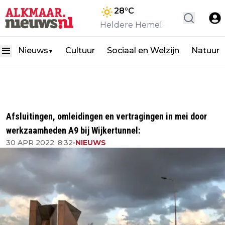
28
°C
Heldere Hemel
Nieuws
Cultuur
Sociaal en Welzijn
Natuur
▼
Afsluitingen, omleidingen en vertragingen in mei door
werkzaamheden A9 bij Wijkertunnel:
30 APR 2022, 8:32
•
NIEUWS