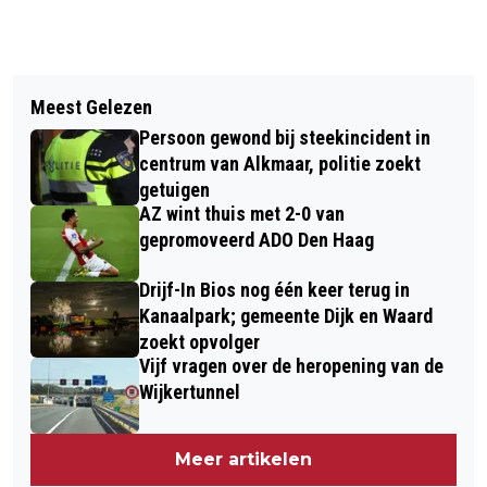
Vorig artikel
Volgend artikel
AUTO IN BRAND AAN
Meest Gelezen
DODENHERDENKING EN
PERCIVALSTRAAT IN ALKMAAR
Persoon gewond bij steekincident in
BEVRIJDINGSDAG WAARSCHIJNLIJK
centrum van Alkmaar, politie zoekt
OVERWEGEND DROOG
getuigen
AZ wint thuis met 2-0 van
gepromoveerd ADO Den Haag
Drijf-In Bios nog één keer terug in
Kanaalpark; gemeente Dijk en Waard
zoekt opvolger
Vijf vragen over de heropening van de
Wijkertunnel
Meer artikelen