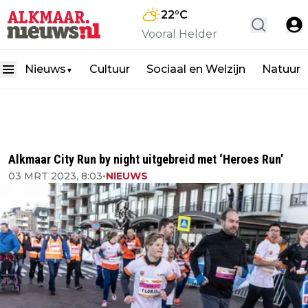
22
°C
Vooral Helder
Nieuws
Cultuur
Sociaal en Welzijn
Natuur
▼
Alkmaar City Run by night uitgebreid met ‘Heroes Run’
03 MRT 2023, 8:03
•
NIEUWS