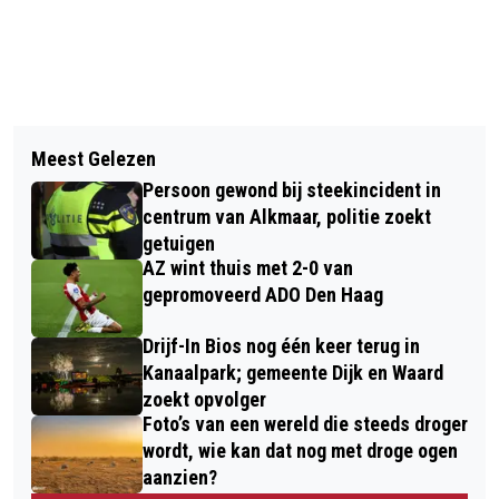
Vorig artikel
Volgend artikel
PADDENTREK WEER IN AANTOCHT,
Meest Gelezen
SYMBOLISCHE START BOUW GEMAAL
VRIJWILLIGERS GEZOCHT VOOR HET
Persoon gewond bij steekincident in
WAARDSE DIJK
‘HELPEN OVERSTEKEN’
centrum van Alkmaar, politie zoekt
getuigen
AZ wint thuis met 2-0 van
gepromoveerd ADO Den Haag
Drijf-In Bios nog één keer terug in
Kanaalpark; gemeente Dijk en Waard
zoekt opvolger
Foto’s van een wereld die steeds droger
wordt, wie kan dat nog met droge ogen
aanzien?