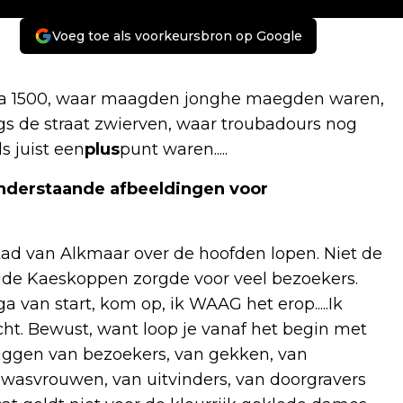
Voeg toe als voorkeursbron op Google
na 1500, waar maagden jonghe maegden waren,
ngs de straat zwierven, waar troubadours nog
ls juist een
plus
punt waren.....
p onderstaande afbeeldingen voor
tad van Alkmaar over de hoofden lopen. Niet de
de Kaeskoppen zorgde voor veel bezoekers.
 van start, kom op, ik WAAG het erop.....Ik
cht. Bewust, want loop je vanaf het begin met
ruggen van bezoekers, van gekken, van
 wasvrouwen, van uitvinders, van doorgravers