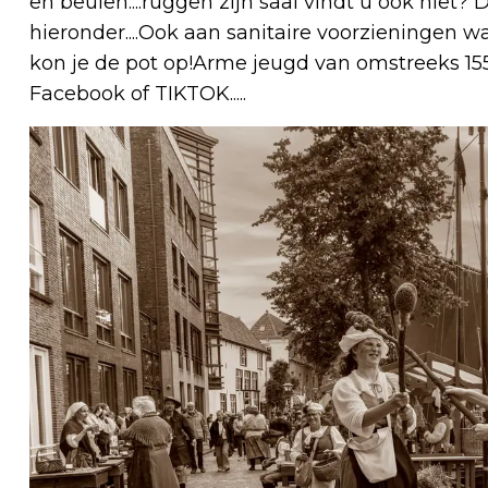
en beulen....ruggen zijn saai vindt u ook niet?
hieronder....Ook aan sanitaire voorzieningen was
kon je de pot op!Arme jeugd van omstreeks 1550
Facebook of TIKTOK.....