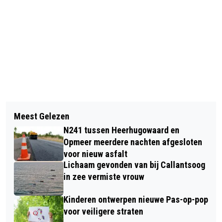
Vorig artikel
Volgend artikel
BEZOEK AAN HORTUS ALKMAAR:
Meest Gelezen
MOTORRIJDER GEWOND IN
DAAR 'KIKKER JE VAN OP'
N241 tussen Heerhugowaard en
AKERSLOOT DOOR BOTSING MET
Opmeer meerdere nachten afgesloten
AUTO
voor nieuw asfalt
Lichaam gevonden van bij Callantsoog
in zee vermiste vrouw
Kinderen ontwerpen nieuwe Pas-op-pop
voor veiligere straten