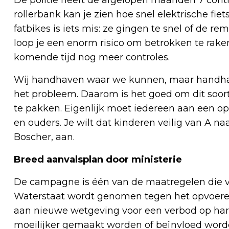
De politie heeft de afgelopen maanden 7 contr
rollerbank kan je zien hoe snel elektrische fie
fatbikes is iets mis: ze gingen te snel of de 
loop je een enorm risico om betrokken te raken
komende tijd nog meer controles.
Wij handhaven waar we kunnen, maar handhavin
het probleem. Daarom is het goed om dit soo
te pakken. Eigenlijk moet iedereen aan een op
en ouders. Je wilt dat kinderen veilig van A na
Boscher, aan.
Breed aanvalsplan door ministerie
De campagne is één van de maatregelen die van
Waterstaat wordt genomen tegen het opvoeren 
aan nieuwe wetgeving voor een verbod op har
moeilijker gemaakt worden of beïnvloed word