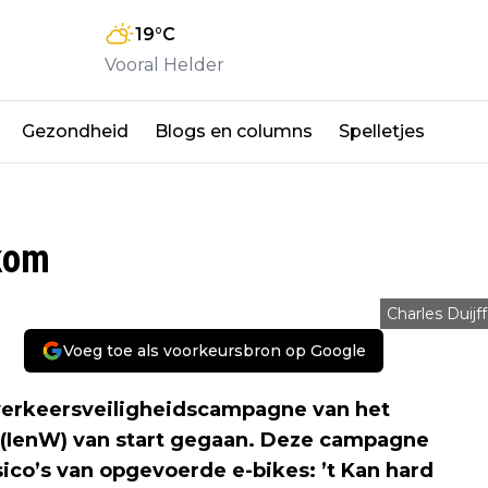
19
°C
Vooral Helder
Gezondheid
Blogs en columns
Spelletjes
kom
Charles Duijff
Voeg toe als voorkeursbron op Google
 verkeersveiligheidscampagne van het
t (IenW) van start gegaan. Deze campagne
ico’s van opgevoerde e-bikes: ’t Kan hard