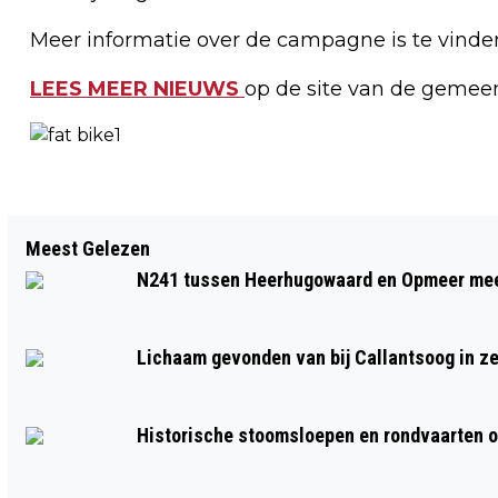
Meer informatie over de campagne is te vinde
LEES MEER NIEUWS
op de site van de gemee
Vorig artikel
Meest Gelezen
PERKAMENTEN FRAGMENTEN NA 400
N241 tussen Heerhugowaard en Opmeer meer
JAAR HERENIGD
Lichaam gevonden van bij Callantsoog in z
Historische stoomsloepen en rondvaarten o