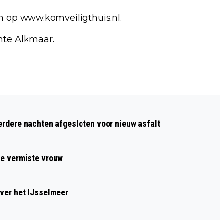
n op www.komveiligthuis.nl.
nte Alkmaar.
Volgend artikel
VIJFTIEN HUIZEN IN ALKMAAR
dere nachten afgesloten voor nieuw asfalt
ONTRUIMD NA VONDST VAN ZWAAR
VUURWERK
ee vermiste vrouw
ver het IJsselmeer