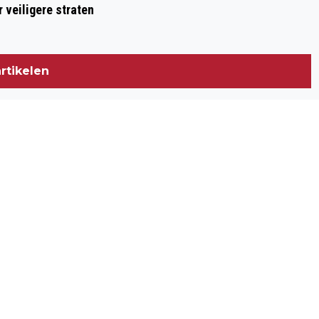
 veiligere straten
rtikelen