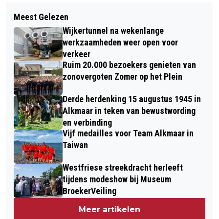
Volgend artikel
MOLENS OPENEN WEER DE DEUREN OP
Meest Gelezen
POLITIE ALKMAAR ZOEKT GETUIGEN
NATIONALE MOLENDAGEN
Wijkertunnel na wekenlange
EN BEELDEN SCHIETINCIDENT
werkzaamheden weer open voor
TERSCHELLINGSTRAAT
verkeer
Ruim 20.000 bezoekers genieten van
zonovergoten Zomer op het Plein
Derde herdenking 15 augustus 1945 in
Alkmaar in teken van bewustwording
en verbinding
Vijf medailles voor Team Alkmaar in
Taiwan
Westfriese streekdracht herleeft
tijdens modeshow bij Museum
BroekerVeiling
Meer artikelen