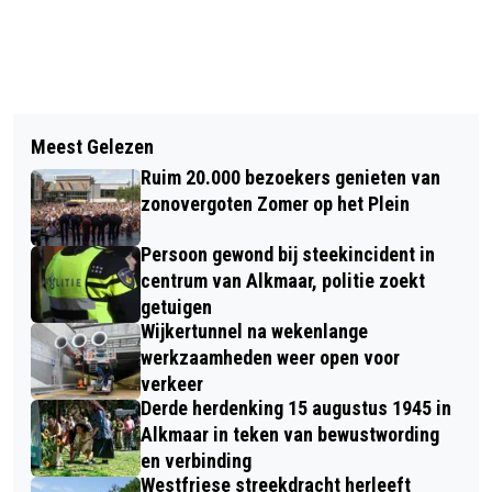
Vorig artikel
Volgend artikel
AZ VEROORDEELT KWETSENDE
Meest Gelezen
WOUNDED KNEE 50 JAAR GELEDEN:
SPREEKKOREN DEEL ALKMAARSE
Ruim 20.000 bezoekers genieten van
REDBONE ZONG EROVER, MAAR GEEN
FANS
zonovergoten Zomer op het Plein
AMERIKAAN DIE HET HOREN WILDE
Persoon gewond bij steekincident in
centrum van Alkmaar, politie zoekt
getuigen
Wijkertunnel na wekenlange
werkzaamheden weer open voor
verkeer
Derde herdenking 15 augustus 1945 in
Alkmaar in teken van bewustwording
en verbinding
Westfriese streekdracht herleeft