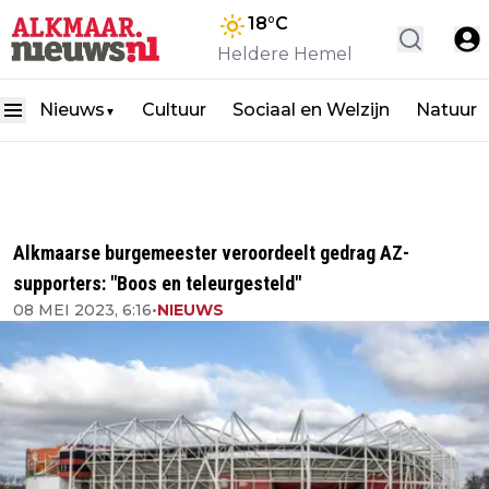
18
°C
Heldere Hemel
Nieuws
Cultuur
Sociaal en Welzijn
Natuur
▼
Alkmaarse burgemeester veroordeelt gedrag AZ-
supporters: "Boos en teleurgesteld"
08 MEI 2023, 6:16
•
NIEUWS