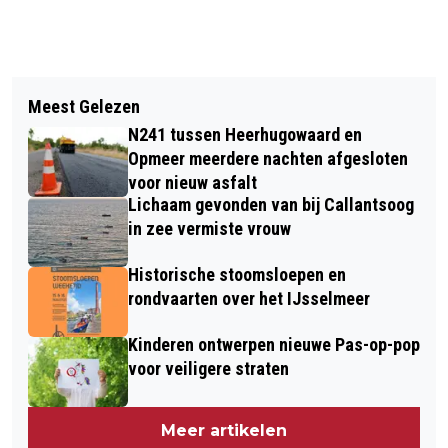
Vorig artikel
Volgend artikel
ARTIANCE ORGANISEERT GRATIS
Meest Gelezen
POLITIE ZOEKT GETUIGEN
ACTIVITEITEN VOOR JONGEREN ROND
N241 tussen Heerhugowaard en
MISHANDELING JONGEN (17) IN
KERSTVAKANTIE
Opmeer meerdere nachten afgesloten
REKERHOUT
voor nieuw asfalt
Lichaam gevonden van bij Callantsoog
in zee vermiste vrouw
Historische stoomsloepen en
rondvaarten over het IJsselmeer
Kinderen ontwerpen nieuwe Pas-op-pop
voor veiligere straten
Meer artikelen