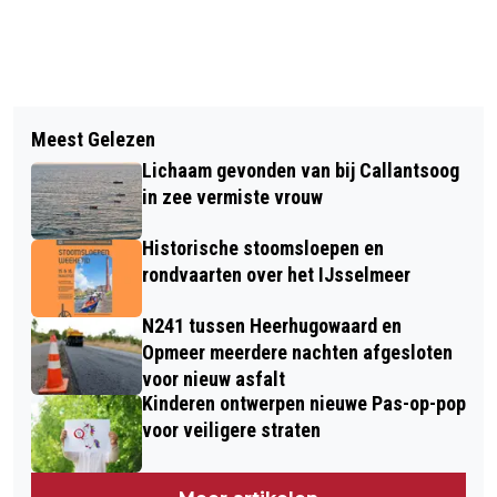
Vorig artikel
Volgend artikel
JONGEREN KUNNEN ‘SOLLICITEREN’
Meest Gelezen
DE ALLERBESTE CARNAVALSKRAKERS
OP KRAJICEK SCHOLARSHIP FUNCTIE
Lichaam gevonden van bij Callantsoog
VOOR 2023 OP EEN RIJTJE
IN DE MARE
in zee vermiste vrouw
Historische stoomsloepen en
rondvaarten over het IJsselmeer
N241 tussen Heerhugowaard en
Opmeer meerdere nachten afgesloten
voor nieuw asfalt
Kinderen ontwerpen nieuwe Pas-op-pop
voor veiligere straten