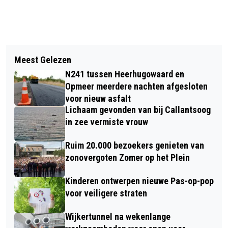
Vorig artikel
Volgend artikel
PASEN 2023: EIEREN ZOEKEN,
Meest Gelezen
ARTIANCE ORGANISEERT
BLOEMEN KIJKEN,
N241 tussen Heerhugowaard en
INSPIRERENDE THEATER WORKSHOPS
MEUBELBOULEVARD OF… NAAR DE
Opmeer meerdere nachten afgesloten
VOOR JONGEREN
voor nieuw asfalt
AUTORAI
Lichaam gevonden van bij Callantsoog
in zee vermiste vrouw
Ruim 20.000 bezoekers genieten van
zonovergoten Zomer op het Plein
Kinderen ontwerpen nieuwe Pas-op-pop
voor veiligere straten
Wijkertunnel na wekenlange