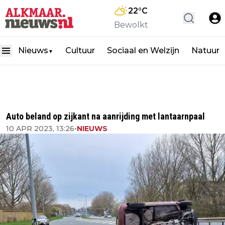
22
°C
Bewolkt
Nieuws
Cultuur
Sociaal en Welzijn
Natuur
▼
Auto beland op zijkant na aanrijding met lantaarnpaal
10 APR 2023, 13:26
•
NIEUWS