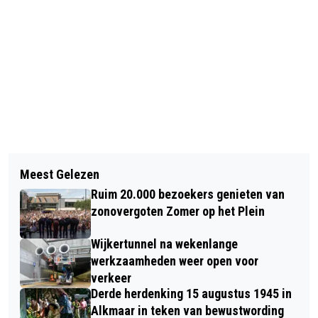
Vorig artikel
Volgend artikel
AL 40 JAAR GEEN LP MEER OP VINYL
Meest Gelezen
11E EDITIE JAZZTIVAL IN PODIUM
DOOR DE KOMST VAN DE CD
Ruim 20.000 bezoekers genieten van
VICTORIE, HAL 25, FILMHUIS
zonovergoten Zomer op het Plein
ALKMAAR, HET BEATLES MUSEUM EN
Wijkertunnel na wekenlange
DE HUB
werkzaamheden weer open voor
verkeer
Derde herdenking 15 augustus 1945 in
Alkmaar in teken van bewustwording