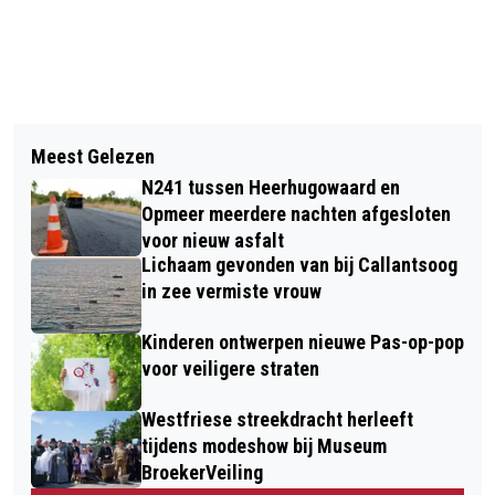
Vorig artikel
Volgend artikel
GROTE BRAND BIJ JOHNNY'S BURGER
Meest Gelezen
GEMEENTE ORGANISEERT
IN CENTRUM VAN ALKMAAR
N241 tussen Heerhugowaard en
BEWONERSBIJEENKOMST
Opmeer meerdere nachten afgesloten
ENERGIELEVEREND GELUIDSSCHERM
voor nieuw asfalt
Lichaam gevonden van bij Callantsoog
in zee vermiste vrouw
Kinderen ontwerpen nieuwe Pas-op-pop
voor veiligere straten
Westfriese streekdracht herleeft
tijdens modeshow bij Museum
BroekerVeiling