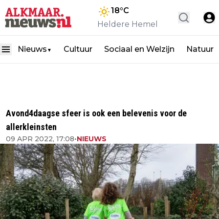
18
°C
Heldere Hemel
Nieuws
Cultuur
Sociaal en Welzijn
Natuur
▼
Avond4daagse sfeer is ook een belevenis voor de
allerkleinsten
09 APR 2022, 17:08
•
NIEUWS