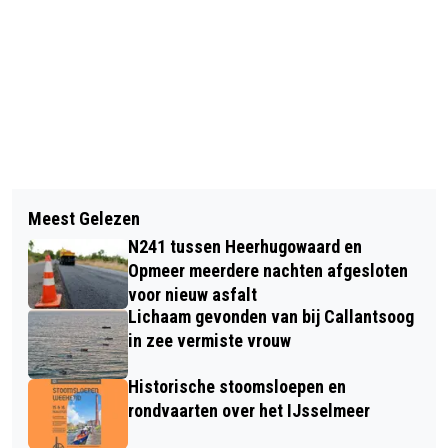
Vorig artikel
Volgend artikel
FEESTELIJKE OPENING DORPSHART
Meest Gelezen
COMMISSARIS VAN DE KONING
STOMPETOREN
N241 tussen Heerhugowaard en
ARTHUR VAN DIJK OPENT
Opmeer meerdere nachten afgesloten
TUINSEIZOEN BIJ HORTUS ALKMAAR
voor nieuw asfalt
Lichaam gevonden van bij Callantsoog
in zee vermiste vrouw
Historische stoomsloepen en
rondvaarten over het IJsselmeer