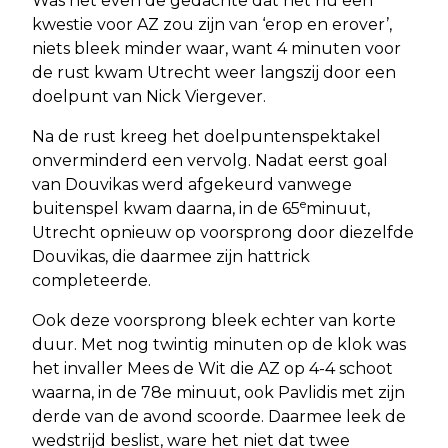
Was het even de gedachte dat het nu een
kwestie voor AZ zou zijn van ‘erop en erover’,
niets bleek minder waar, want 4 minuten voor
de rust kwam Utrecht weer langszij door een
doelpunt van Nick Viergever.
Na de rust kreeg het doelpuntenspektakel
onverminderd een vervolg. Nadat eerst goal
van Douvikas werd afgekeurd vanwege
e
buitenspel kwam daarna, in de 65
minuut,
Utrecht opnieuw op voorsprong door diezelfde
Douvikas, die daarmee zijn hattrick
completeerde.
Ook deze voorsprong bleek echter van korte
duur. Met nog twintig minuten op de klok was
het invaller Mees de Wit die AZ op 4-4 schoot
waarna, in de 78e minuut, ook Pavlidis met zijn
derde van de avond scoorde. Daarmee leek de
wedstrijd beslist, ware het niet dat twee