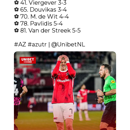
⚽️ 41. Viergever 3-3

⚽️ 65. Douvikas 3-4

⚽️ 70. M. de Wit 4-4

⚽️ 78. Pavlidis 5-4

⚽️ 81. Van der Streek 5-5

#AZ
#azutr
 | 
@UnibetNL