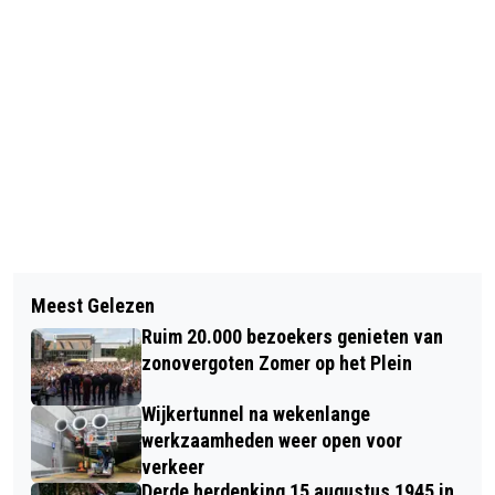
Vorig artikel
Volgend artikel
EEN SNEEUWVLOK VAN 38
Meest Gelezen
BOSW8ER IN DE KLAS – AFLEVERING
CENTIMETER? DAT KAN ECHT…
Ruim 20.000 bezoekers genieten van
10: NAAR HET STRAND
VOLGENS HET GUINNESS BOOK OF
zonovergoten Zomer op het Plein
WORLD RECORDS
Wijkertunnel na wekenlange
werkzaamheden weer open voor
verkeer
Derde herdenking 15 augustus 1945 in