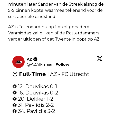
minuten later Sander van de Streek alsnog de
5-5 binnen kopte, waarmee tekenend voor de
sensationele eindstand.
AZ is Feijenoord nu op 1 punt genaderd.
Vanmiddag zal blijken of de Rotterdammers
verder uitlopen of dat Twente inloopt op AZ.
AZ
@
AZAlkmaar
·
Follow
😑 𝗙𝘂𝗹𝗹-𝗧𝗶𝗺𝗲 | AZ - FC Utrecht

⚽️ 12. Douvikas 0-1

⚽️ 16. Douvikas 0-2

⚽️ 20. Dekker 1-2

⚽️ 31. Pavlidis 2-2

⚽️ 34. Pavlidis 3-2
