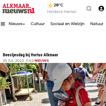
28
°C
Heldere Hemel
Nieuws
Cultuur
Sociaal en Welzijn
Natuur
▼
Beestjesdag bij Hortus Alkmaar
25 JUL 2023, 11:42
•
NIEUWS