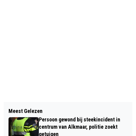
Vorig artikel
Volgend artikel
AUTO TE WATER LANGS N245 BIJ
Meest Gelezen
NIEUWE REGELING BEKERS EN
NOORD-SCHARWOUDE
Persoon gewond bij steekincident in
BAKJES
centrum van Alkmaar, politie zoekt
getuigen