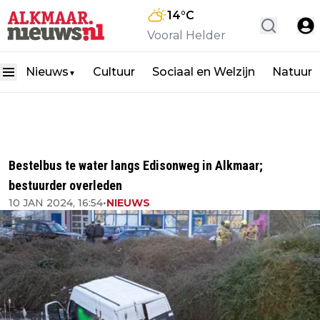
14
°C
Vooral Helder
Nieuws
Cultuur
Sociaal en Welzijn
Natuur
▼
Bestelbus te water langs Edisonweg in Alkmaar;
bestuurder overleden
10 JAN 2024, 16:54
•
NIEUWS