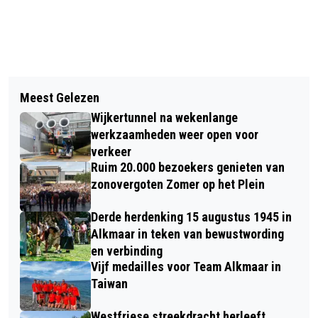
Vorig artikel
Volgend artikel
RUIM 20.000 STRANDRACERS EN
Meest Gelezen
RUIM EEN KWART MILJOEN
HARDLOPERS KOMEND WEEKEND VAN
Wijkertunnel na wekenlange
BEZOEKERS VOOR GROTE KERK
START IN EGMOND AAN ZEE
werkzaamheden weer open voor
ALKMAAR IN 2023
verkeer
Ruim 20.000 bezoekers genieten van
zonovergoten Zomer op het Plein
Derde herdenking 15 augustus 1945 in
Alkmaar in teken van bewustwording
en verbinding
Vijf medailles voor Team Alkmaar in
Taiwan
Westfriese streekdracht herleeft