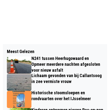
Vorig artikel
Volgend artikel
BELBUS BETROKKEN BIJ ONGEVAL IN
Meest Gelezen
INNOVATIE CENTRAAL BIJ NIEUW
ALKMAAR
N241 tussen Heerhugowaard en
ONDERNEMERSEVENT IN AFAS
Opmeer meerdere nachten afgesloten
STADION
voor nieuw asfalt
Lichaam gevonden van bij Callantsoog
in zee vermiste vrouw
Historische stoomsloepen en
rondvaarten over het IJsselmeer
Kinderen ontwerpen nieuwe Pas-op-pop