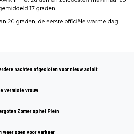
 gemiddeld 17 graden.
van 20 graden, de eerste officiële warme dag
Volgend artikel
SPOREN VAN GIFTIGE PLANT GEVONDEN
dere nachten afgesloten voor nieuw asfalt
OP SPERZIEBONEN VAN JUMBO
ee vermiste vrouw
rgoten Zomer op het Plein
 weer open voor verkeer