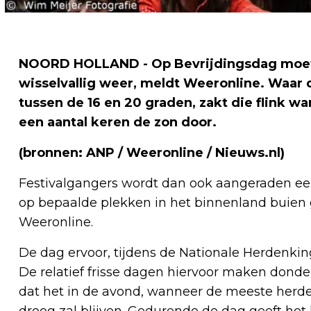
NOORD HOLLAND - Op Bevrijdingsdag moet
wisselvallig weer, meldt Weeronline. Waar 
tussen de 16 en 20 graden, zakt die flink w
een aantal keren de zon door.
(bronnen: ANP / Weeronline / Nieuws.nl)
Festivalgangers wordt dan ook aangeraden e
op bepaalde plekken in het binnenland buien
Weeronline.
De dag ervoor, tijdens de Nationale Herdenkin
De relatief frisse dagen hiervoor maken donde
dat het in de avond, wanneer de meeste herd
droog zal blijven. Gedurende de dag geeft het