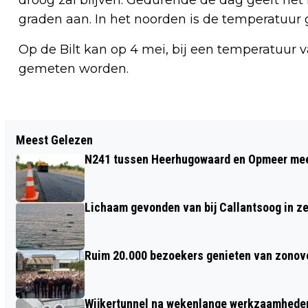
graden aan. In het noorden is de temperatuur
Op de Bilt kan op 4 mei, bij een temperatuur 
gemeten worden.
Vorig artikel
Meest Gelezen
HORTUS ALKMAAR OPENT TUINSEIZOEN
N241 tussen Heerhugowaard en Opmeer meer
2023; THEMA OPENING ‘INCLUSIVITEIT’
Lichaam gevonden van bij Callantsoog in z
Ruim 20.000 bezoekers genieten van zonove
Wijkertunnel na wekenlange werkzaamheden